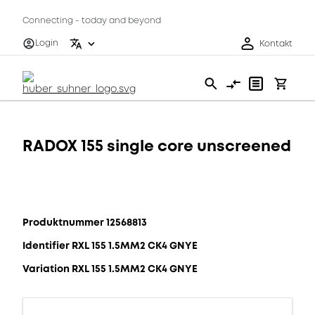
Connecting - today and beyond
Login
Kontakt
RADOX 155 single core unscreened
Produktnummer 12568813
Identifier RXL 155 1.5MM2 CK4 GNYE
Variation RXL 155 1.5MM2 CK4 GNYE