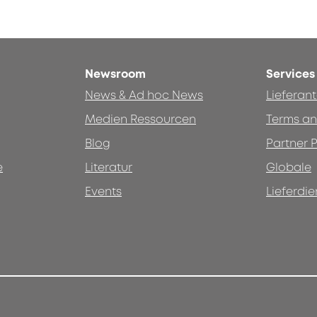
Newsroom
Services
News & Ad hoc News
Lieferan
Medien Ressourcen
Terms an
Blog
Partner P
e
Literatur
Globale
Events
Lieferdie