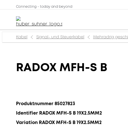
Connecting - today and beyond
Kabel
Signal- und Steuerkabel
Mehradrig gesch
RADOX MFH-S B
Produktnummer 85027823
Identifier RADOX MFH-S B 19X2.5MM2
Variation RADOX MFH-S B 19X2.5MM2