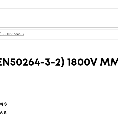
) 1800V MM S
N50264-3-2) 1800V MM
MM S
M S