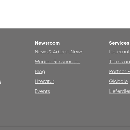
Newsroom
Services
News & Ad hoc News
Lieferan
Medien Ressourcen
Terms an
Blog
Partner P
e
Literatur
Globale
Events
Lieferdie