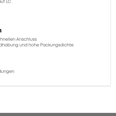
auf LC
n
chnellen Anschluss
ndhabung und hohe Packungsdichte
ndungen