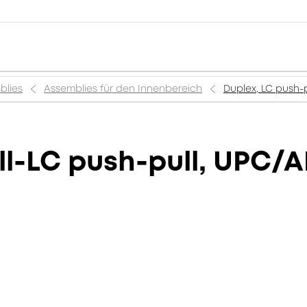
blies
Assemblies für den Innenbereich
Duplex, LC push-p
l-LC push-pull, UPC/A