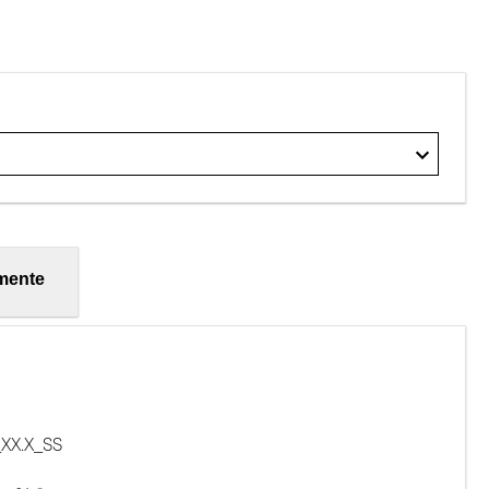
mente
XX.X_SS