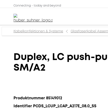
Connecting - today and beyond
Kabelkonfektionen & Systeme
Glasfaserkabel Assem
Duplex, LC push-pul
SM/A2
Produktnummer 85149012
Identifier PCDS_LCUP_LCAP_A217E_08.0_SS