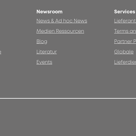
Newsroom
Services
News & Ad hoc News
Lieferan
Medien Ressourcen
Terms an
Blog
Partner P
e
Literatur
Globale
Events
Lieferdie