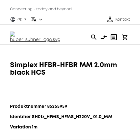
Connecting - today and beyond
Login
Kontakt
Simplex HFBR-HFBR MM 2.0mm
black HCS
Produktnummer 85255959
Identifier SH01z_HFMS_HFMS_H220V_ 01.0_MM
Variation 1m