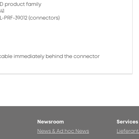
D product family
41
L-PRF-39012 (connectors)
cable immediately behind the connector
Newsroom
Services
News & Ad hoc News
Lieferan