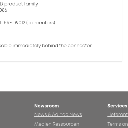
D product family
 086
L-PRF-39012 (connectors)
cable immediately behind the connector
Newsroom
Services
News & Ad hoc News
Lieferan
Medien Ressourcen
Terms an