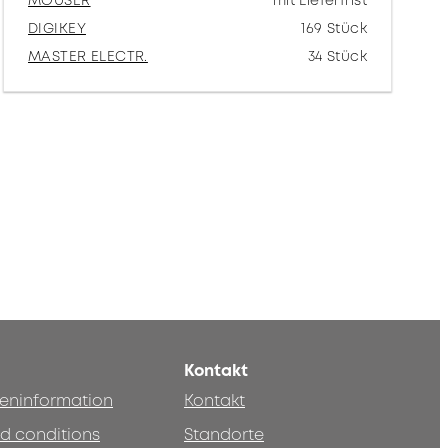
MOUSER
mit Lieferfrist
DIGIKEY
169 Stück
MASTER ELECTR.
34 Stück
Kontakt
teninformation
Kontakt
d conditions
Standorte