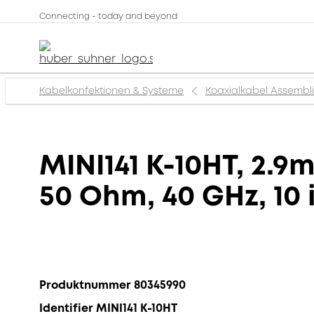
Connecting - today and beyond
Kabelkonfektionen & Systeme
Koaxialkabel Assembl
MINI141 K-10HT, 2.9
50 Ohm, 40 GHz, 10 
Produktnummer 80345990
Identifier MINI141 K-10HT