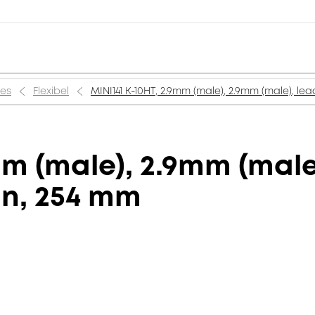
ies
Flexibel
MINI141 K-10HT, 2.9mm (male), 2.9mm (male), lea
mm (male), 2.9mm (male)
in, 254 mm