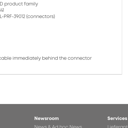
D product family
41
L-PRF-39012 (connectors)
cable immediately behind the connector
Newsroom
Services
News & Ad hoc News
Lieferan