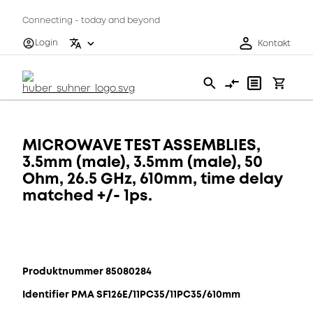
Connecting - today and beyond
Login
Kontakt
MICROWAVE TEST ASSEMBLIES,
3.5mm (male), 3.5mm (male), 50
Ohm, 26.5 GHz, 610mm, time delay
matched +/- 1ps.
Produktnummer 85080284
Identifier PMA SF126E/11PC35/11PC35/610mm