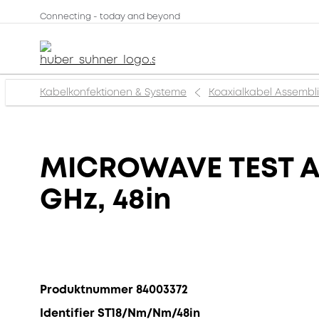
Connecting - today and beyond
Kabelkonfektionen & Systeme
Koaxialkabel Assembl
MICROWAVE TEST ASS
GHz, 48in
Produktnummer 84003372
Identifier ST18/Nm/Nm/48in