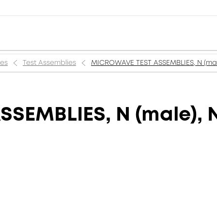
ies
Test Assemblies
MICROWAVE TEST ASSEMBLIES, N (male)
EMBLIES, N (male), N 