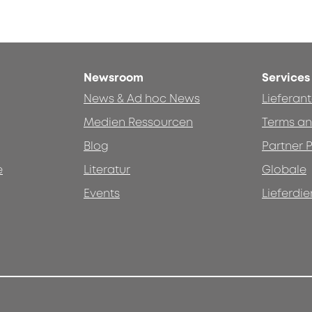
Newsroom
Services
News & Ad hoc News
Lieferan
Medien Ressourcen
Terms an
Blog
Partner P
e
Literatur
Globale
Events
Lieferdie