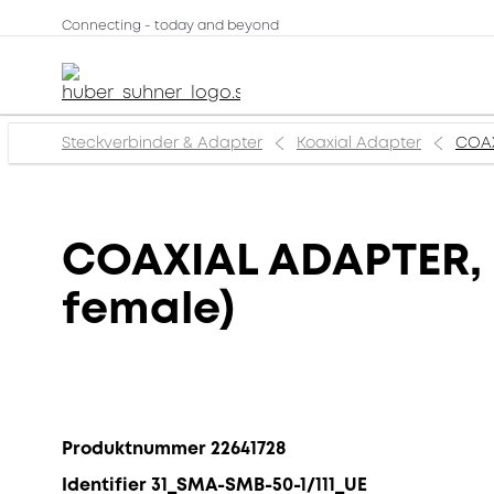
Connecting - today and beyond
Steckverbinder & Adapter
Koaxial Adapter
COAX
COAXIAL ADAPTER, S
female)
Produktnummer 22641728
Identifier 31_SMA-SMB-50-1/111_UE