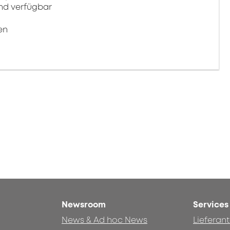
ind verfügbar
en
Newsroom
Services
News & Ad hoc News
Lieferan