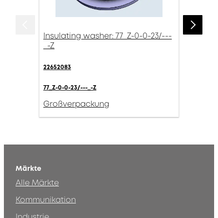
Insulating washer: 77_Z-0-0-23/---
_-Z
22652083
77_Z-0-0-23/---_-Z
Großverpackung
Märkte
Alle Märkte
Kommunikation
Industrie