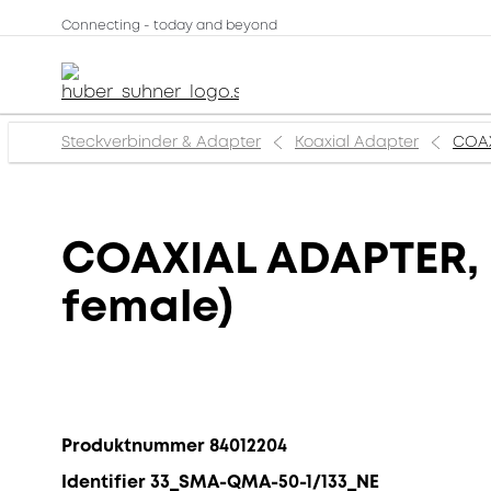
Connecting - today and beyond
Steckverbinder & Adapter
Koaxial Adapter
COAX
COAXIAL ADAPTER, S
female)
Produktnummer 84012204
Identifier 33_SMA-QMA-50-1/133_NE