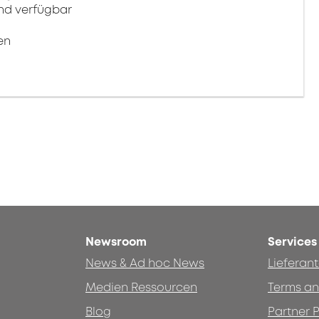
ind verfügbar
en
Newsroom
Services
News & Ad hoc News
Lieferan
Medien Ressourcen
Terms an
Blog
Partner P