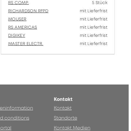
RS COMP.
5 Stück
RICHARDSON RFPD
mit Lieferfrist
MOUSER
mit Lieferfrist
RS AMERICAS
mit Lieferfrist
DIGIKEY
mit Lieferfrist
MASTER ELECTR.
mit Lieferfrist
Kontakt
teninformation
Kontakt
d conditions
Standorte
ortal
Kontakt Medien