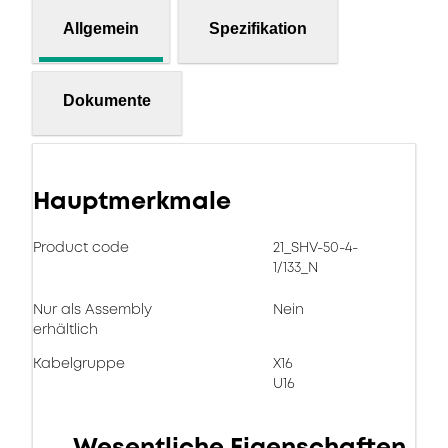
Allgemein
Spezifikation
Dokumente
Hauptmerkmale
Product code
21_SHV-50-4-
1/133_N
Nur als Assembly
Nein
erhältlich
Kabelgruppe
X16
U16
Wesentliche Eigenschaften