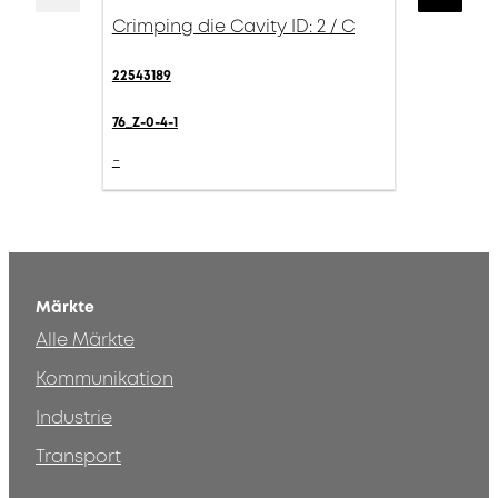
Crimping die Cavity ID: 2 / C
22543189
76_Z-0-4-1
-
Märkte
Alle Märkte
Kommunikation
Industrie
Transport