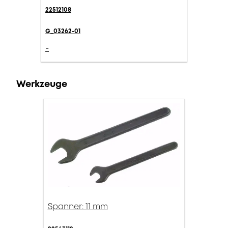
22512108
G_03262-01
-
Werkzeuge
Spanner: 11 mm