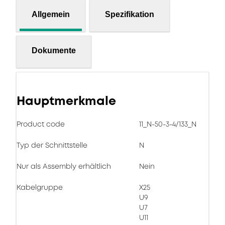
Allgemein
Spezifikation
Dokumente
Hauptmerkmale
Product code
11_N-50-3-4/133_N
Typ der Schnittstelle
N
Nur als Assembly erhältlich
Nein
Kabelgruppe
X25
U9
U7
U11