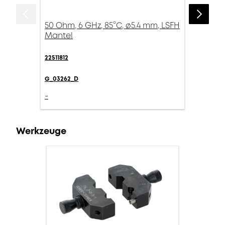
50 Ohm, 6 GHz, 85°C, ø5.4 mm, LSFH
Mantel
22511812
G_03262_D
-
Werkzeuge