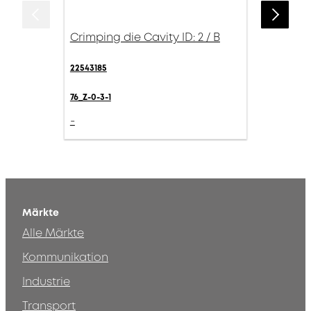
Crimping die Cavity ID: 2 / B
22543185
76_Z-0-3-1
-
Märkte
Alle Märkte
Kommunikation
Industrie
Transport