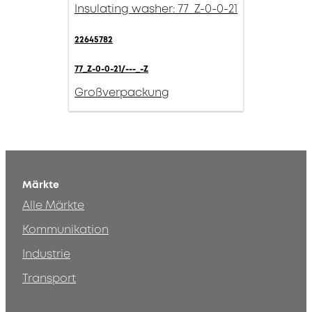
Insulating washer: 77_Z-0-0-21
22645782
77_Z-0-0-21/---_-Z
Großverpackung
Märkte
Alle Märkte
Kommunikation
Industrie
Transport