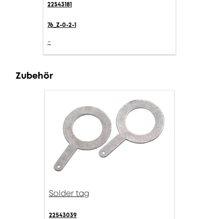
22543181
76_Z-0-2-1
-
Zubehör
Solder tag
22543039