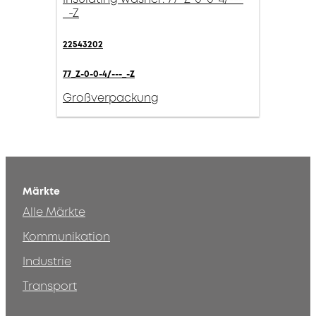
_-Z
22543202
77_Z-0-0-4/---_-Z
Großverpackung
Märkte
Alle Märkte
Kommunikation
Industrie
Transport