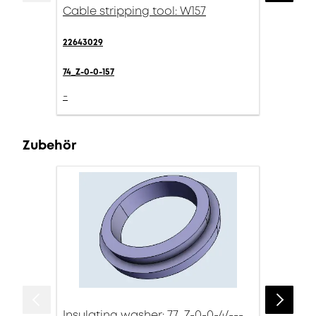
Cable stripping tool: W157
22643029
74_Z-0-0-157
-
Zubehör
Insulating washer: 77_Z-0-0-4/---