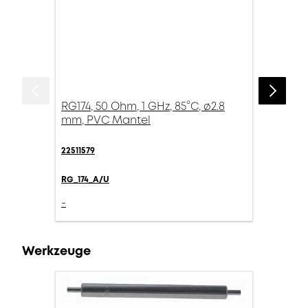
RG174, 50 Ohm, 1 GHz, 85°C, ø2.8
mm, PVC Mantel
22511579
RG_174_A/U
-
Werkzeuge