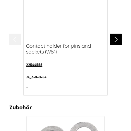
Contact holder for pins and
sockets (W54)
22544555
74_Z-0-0-54
-
Zubehör