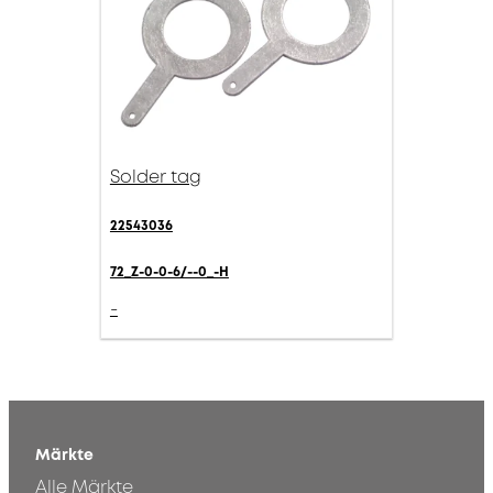
Solder tag
22543036
72_Z-0-0-6/--0_-H
-
Märkte
Alle Märkte