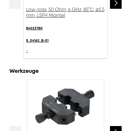
Low-loss, 50 Ohm, 6 GHz, 85°C, ø5.5
mm, LSFH Mantel
84023780
S_04162_B-01
-
Werkzeuge