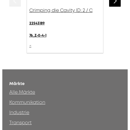
Crimping die Cavity ID: 2 / C
22543189
76_Z-0-4-1
-
Märkte
Alle Märkte
Kommunikation
Industrie
Transport