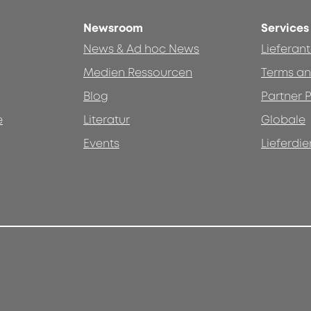
Newsroom
Services
News & Ad hoc News
Lieferan
Medien Ressourcen
Terms an
Blog
Partner P
e
Literatur
Globale
Events
Lieferdie