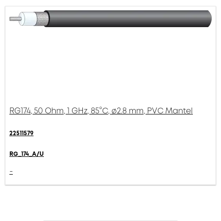
RG174, 50 Ohm, 1 GHz, 85°C, ø2.8 mm, PVC Mantel
22511579
RG_174_A/U
-