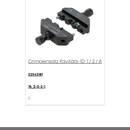
Crimpeinsatz Kavitäts-ID: 1 / 2 / A
22543181
76_Z-0-2-1
-