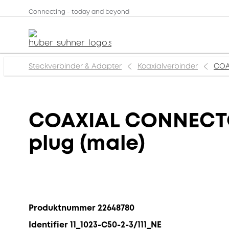
Connecting - today and beyond
Steckverbinder & Adapter
Koaxialverbinder
COAX
COAXIAL CONNECTOR,
plug (male)
Produktnummer 22648780
Identifier 11_1023-C50-2-3/111_NE