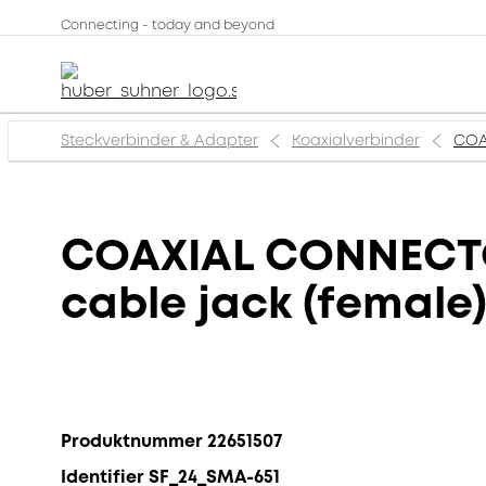
Connecting - today and beyond
Steckverbinder & Adapter
Koaxialverbinder
COA
COAXIAL CONNECTOR
cable jack (female
Produktnummer 22651507
Identifier SF_24_SMA-651