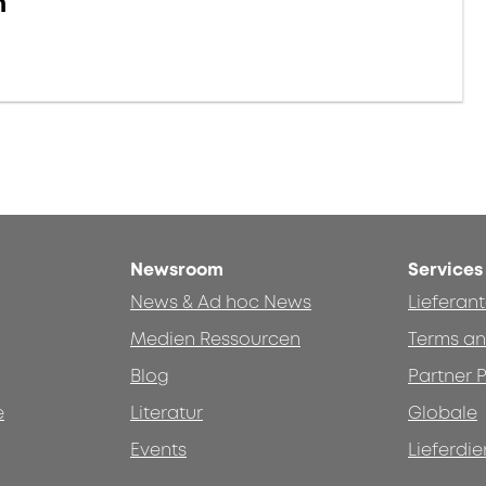
n
Newsroom
Services
News & Ad hoc News
Lieferan
Medien Ressourcen
Terms an
Blog
Partner P
e
Literatur
Globale
Events
Lieferdie