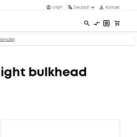
Login
Deutsch
Kontakt
female)
ight bulkhead