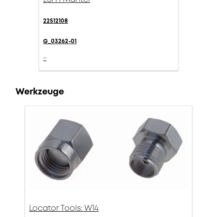
22512108
G_03262-01
-
Werkzeuge
Locator Tools: W14