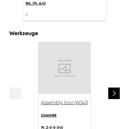
RG_174_A/U
-
Werkzeuge
Assembly tool (W343)
22660188
74_Z-0-0-343