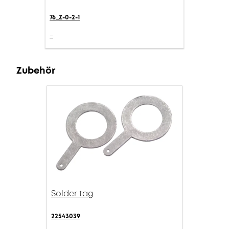
76_Z-0-2-1
-
Zubehör
Solder tag
22543039