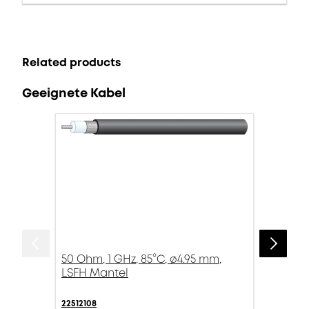
Related products
Geeignete Kabel
50 Ohm, 1 GHz, 85°C, ø4.95 mm,
LSFH Mantel
22512108