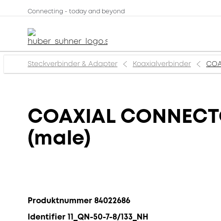
Connecting - today and beyond
Steckverbinder & Adapter
Koaxialverbinder
COA
COAXIAL CONNECTOR
(male)
Produktnummer 84022686
Identifier 11_QN-50-7-8/133_NH