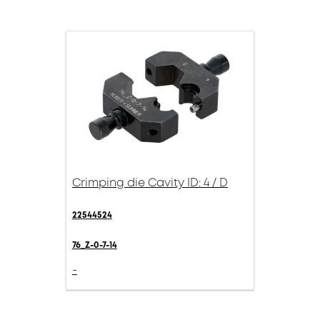
Crimping die Cavity ID: 4 / D
22544524
76_Z-0-7-14
-