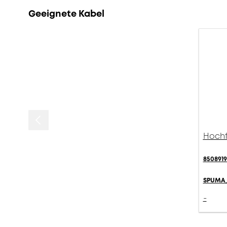
Geeignete Kabel
Hochfl
8508919
SPUMA_
-