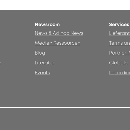
Newsroom
Services
News & Ad hoc News
Lieferan
Medien Ressourcen
Terms an
Blog
Partner P
e
Literatur
Globale
Events
Lieferdie