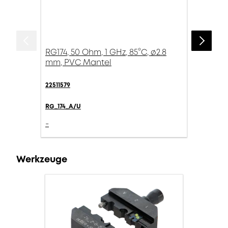
RG174, 50 Ohm, 1 GHz, 85°C, ø2.8
mm, PVC Mantel
22511579
RG_174_A/U
-
Werkzeuge