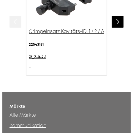
Crimpeinsatz Kavitäts-ID: 1 / 2 / A
22543181
76_Z-0-2-1
-
Märkte
Alle Märkte
Kommunikation