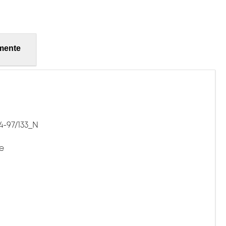
mente
4-97/133_N
e