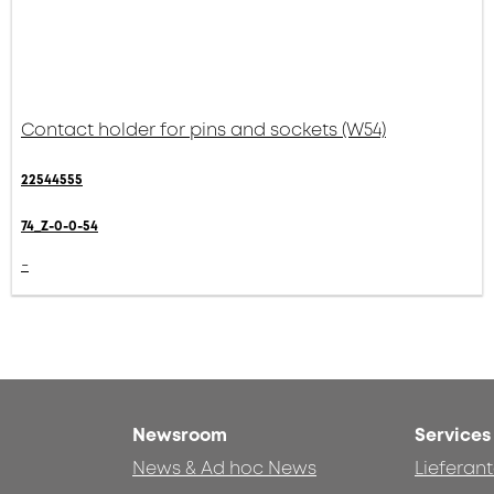
Contact holder for pins and sockets (W54)
22544555
74_Z-0-0-54
-
Newsroom
Services
News & Ad hoc News
Lieferan