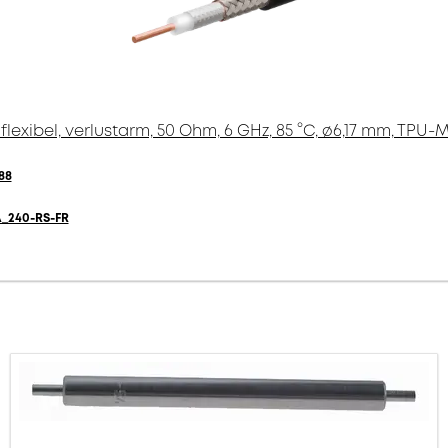
lexibel, verlustarm, 50 Ohm, 6 GHz, 85 °C, ø6,17 mm, TPU-
88
_240-RS-FR