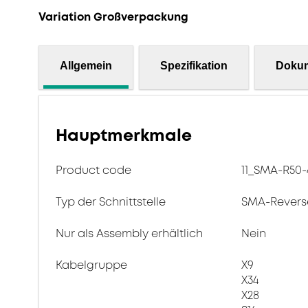
Variation Großverpackung
Allgemein
Spezifikation
Doku
Hauptmerkmale
Product code
11_SMA-R50-
Typ der Schnittstelle
SMA-Revers
Nur als Assembly erhältlich
Nein
Kabelgruppe
X9
X34
X28