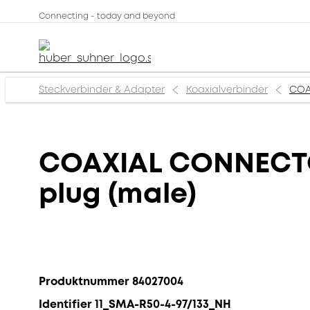
Connecting - today and beyond
Steckverbinder & Adapter
Koaxialverbinder
COA
COAXIAL CONNECTOR
plug (male)
Produktnummer 84027004
Identifier 11_SMA-R50-4-97/133_NH