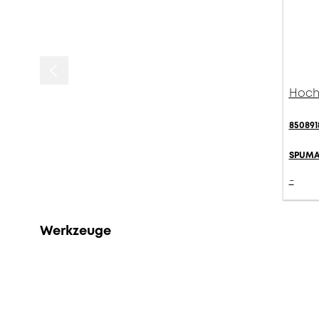
Hochf
850891
SPUMA
-
Werkzeuge