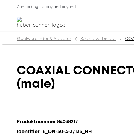
Connecting - today and beyond
Steckverbinder & Adapter
Koaxialverbinder
COA
COAXIAL CONNECTOR
(male)
Produktnummer 84038217
Identifier 16_QN-50-4-3/133_NH