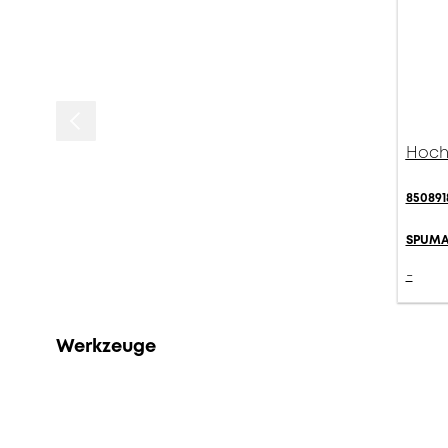
Hochf
850891
SPUMA
-
Werkzeuge