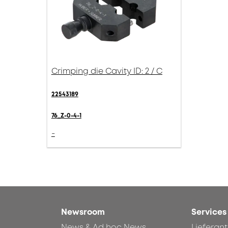
Crimping die Cavity ID: 2 / C
22543189
76_Z-0-4-1
-
Newsroom
Services
News & Ad hoc News
Lieferan