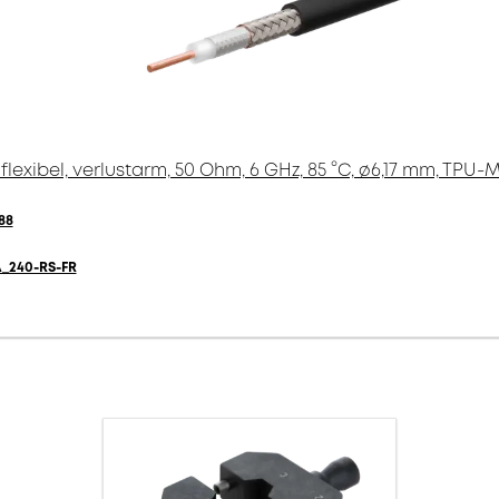
lexibel, verlustarm, 50 Ohm, 6 GHz, 85 °C, ø6,17 mm, TPU-
88
_240-RS-FR