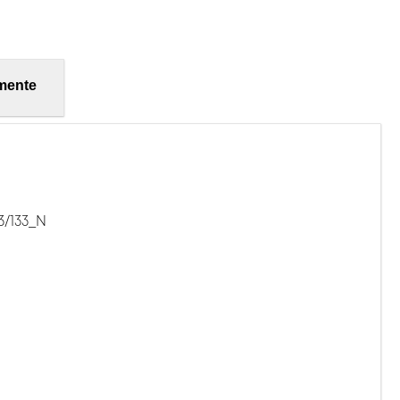
mente
3/133_N