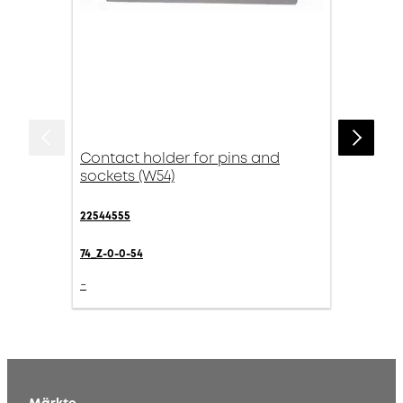
Contact holder for pins and
sockets (W54)
22544555
74_Z-0-0-54
-