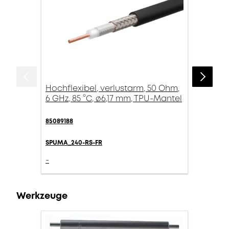
Hochflexibel, verlustarm, 50 Ohm,
6 GHz, 85 °C, ø6,17 mm, TPU-Mantel
85089188
SPUMA_240-RS-FR
-
Werkzeuge