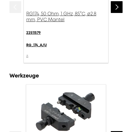
RG174, 50 Ohm, 1 GHz, 85°C, ø2.8
mm, PVC Mantel
22511579
RG_174_A/U
-
Werkzeuge