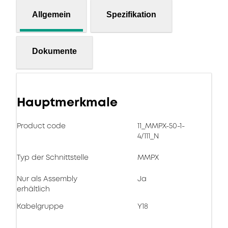
Allgemein
Spezifikation
Dokumente
Hauptmerkmale
Product code
11_MMPX-50-1-
4/111_N
Typ der Schnittstelle
MMPX
Nur als Assembly
Ja
erhältlich
Kabelgruppe
Y18