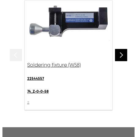
Soldering fixture (W58)
22544557
74_Z-0-0-58
-