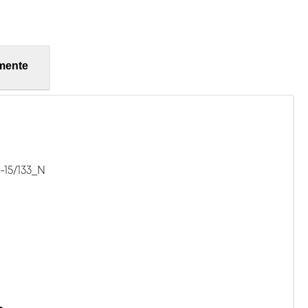
mente
-15/133_N