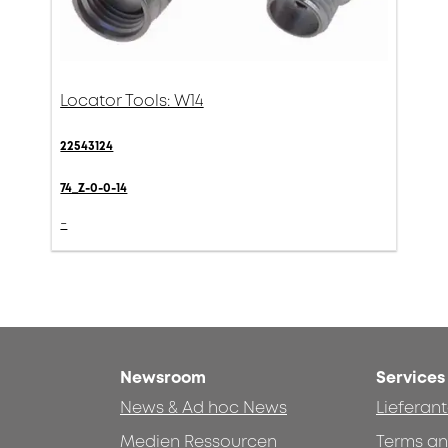
Locator Tools: W14
22543124
74_Z-0-0-14
-
Newsroom
Services
News & Ad hoc News
Lieferan
Medien Ressourcen
Terms an