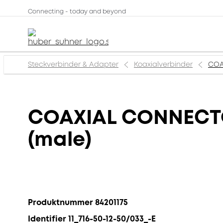
Connecting - today and beyond
Steckverbinder & Adapter
Koaxialverbinder
COAX
COAXIAL CONNECTOR,
(male)
Produktnummer 84201175
Identifier 11_716-50-12-50/033_-E