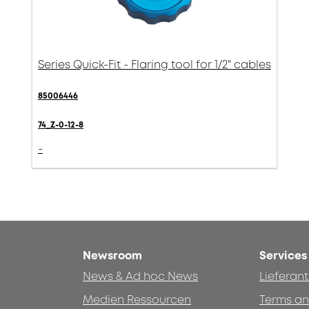
Series Quick-Fit - Flaring tool for 1/2" cables
85006446
74_Z-0-12-8
-
Newsroom
Services
News & Ad hoc News
Lieferan
Medien Ressourcen
Terms an