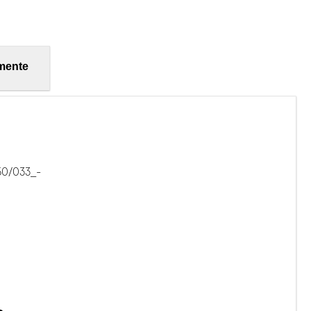
mente
50/033_-