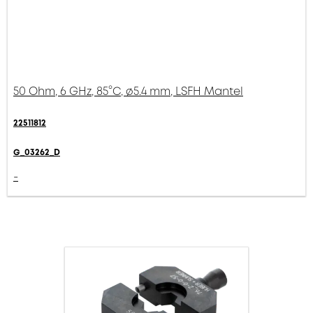
50 Ohm, 6 GHz, 85°C, ø5.4 mm, LSFH Mantel
22511812
G_03262_D
-