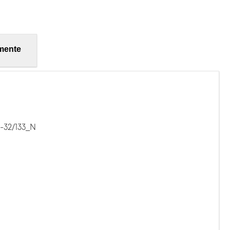
mente
-32/133_N