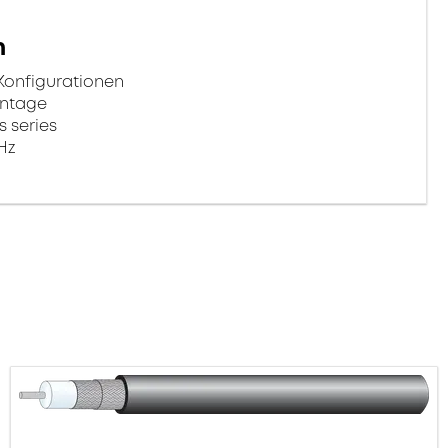
n
Konfigurationen
ontage
 series
Hz