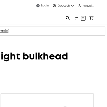
Login
Deutsch
Kontakt
male)
ight bulkhead