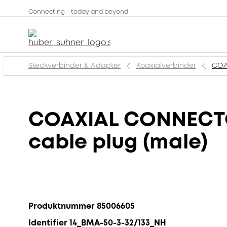
Connecting - today and beyond
Steckverbinder & Adapter
Koaxialverbinder
COA
COAXIAL CONNECTOR
cable plug (male)
Produktnummer 85006605
Identifier 14_BMA-50-3-32/133_NH