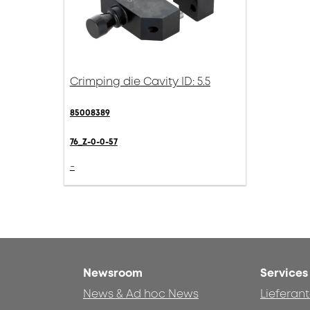
Crimping die Cavity ID: 5.5
85008389
76_Z-0-0-57
-
Newsroom
Services
News & Ad hoc News
Lieferan