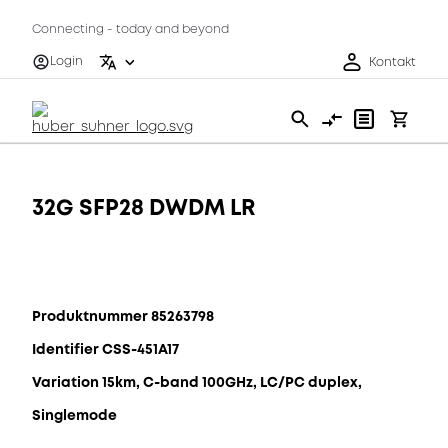
Connecting - today and beyond
Login
Kontakt
32G SFP28 DWDM LR
Produktnummer 85263798
Identifier CSS-451A17
Variation 15km, C-band 100GHz, LC/PC duplex,
Singlemode