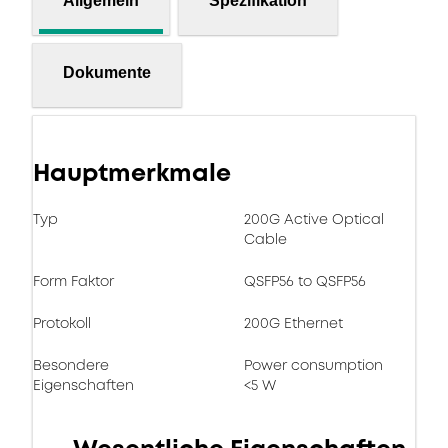
Allgemein
Spezifikation
Dokumente
Hauptmerkmale
Typ
200G Active Optical
Cable
Form Faktor
QSFP56 to QSFP56
Protokoll
200G Ethernet
Besondere
Power consumption
Eigenschaften
<5 W