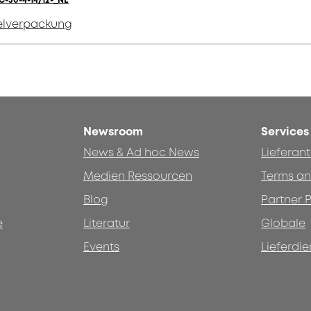
C-50-4-14/12-_NE
elverpackung
Newsroom
Services
News & Ad hoc News
Lieferan
Medien Ressourcen
Terms an
Blog
Partner P
e
Literatur
Globale
Events
Lieferdie