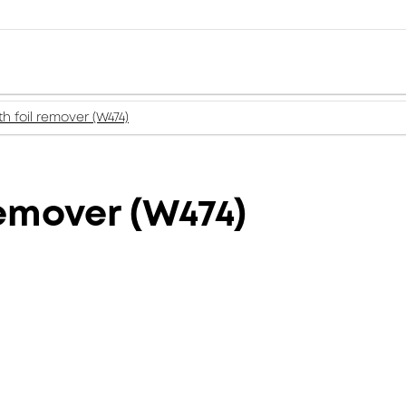
th foil remover (W474)
remover (W474)