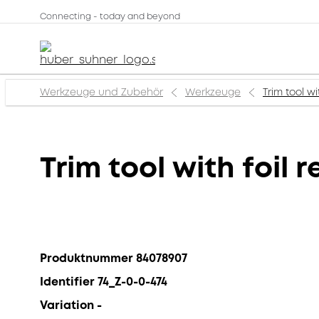
Connecting - today and beyond
Werkzeuge und Zubehör
Werkzeuge
Trim tool wi
Trim tool with foil 
Produktnummer 84078907
Identifier 74_Z-0-0-474
Variation -