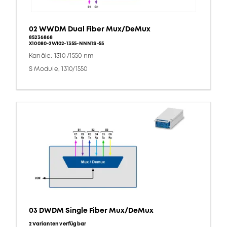
02 WWDM Dual Fiber Mux/DeMux
85236868
X10080-2WI02-1355-NNN1S-55
Kanäle: 1310 /1550 nm
S Module, 1310/1550
03 DWDM Single Fiber Mux/DeMux
2 Varianten verfügbar