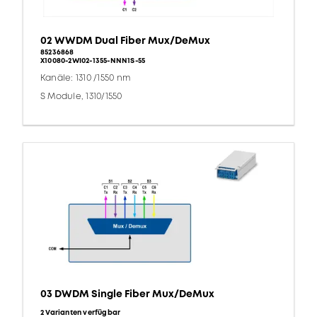
02 WWDM Dual Fiber Mux/DeMux
85236868
X10080-2WI02-1355-NNN1S-55
Kanäle: 1310 /1550 nm
S Module, 1310/1550
03 DWDM Single Fiber Mux/DeMux
2 Varianten verfügbar