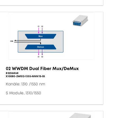
02 WWDM Dual Fiber Mux/DeMux
85236868
X10080-2WI02-1355-NNN1S-55
Kanäle: 1310 /1550 nm
S Module, 1310/1550