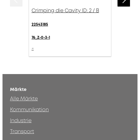
Crimping die Cavity ID: 2 / B
22543185
76_Z-0-3-1
-
Märkte
Alle Märkte
Kommunikation
Industrie
Transport