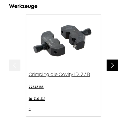
Werkzeuge
Crimping die Cavity ID: 2 / B
22543185
76_Z-0-3-1
-