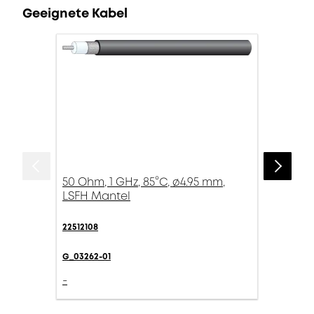
Geeignete Kabel
50 Ohm, 1 GHz, 85°C, ø4.95 mm,
LSFH Mantel
22512108
G_03262-01
-