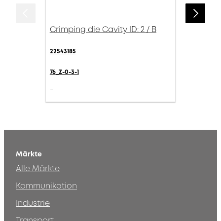
Crimping die Cavity ID: 2 / B
22543185
76_Z-0-3-1
-
Märkte
Alle Märkte
Kommunikation
Industrie
Transport