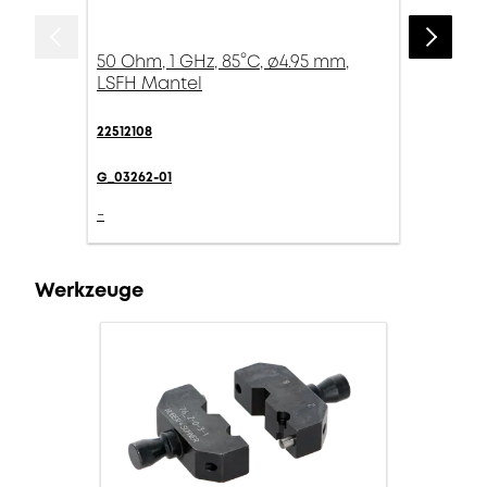
50 Ohm, 1 GHz, 85°C, ø4.95 mm,
LSFH Mantel
22512108
G_03262-01
-
Werkzeuge