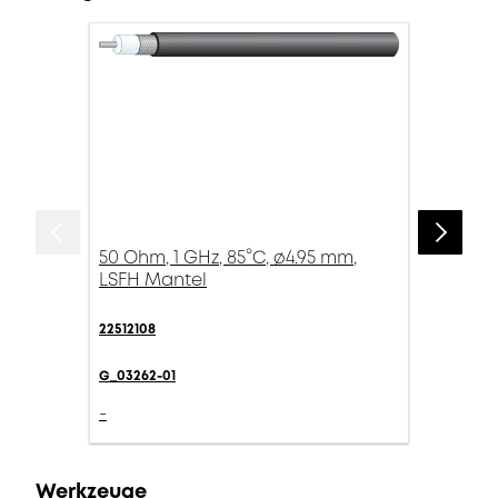
50 Ohm, 1 GHz, 85°C, ø4.95 mm,
LSFH Mantel
22512108
G_03262-01
-
Werkzeuge