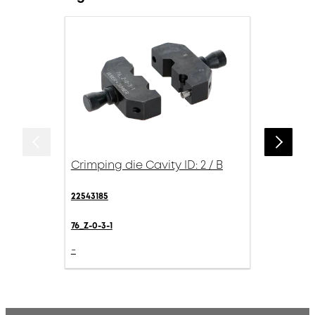
Crimping die Cavity ID: 2 / B
22543185
76_Z-0-3-1
-