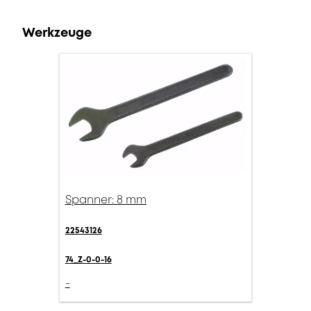
Werkzeuge
Spanner: 8 mm
22543126
74_Z-0-0-16
-