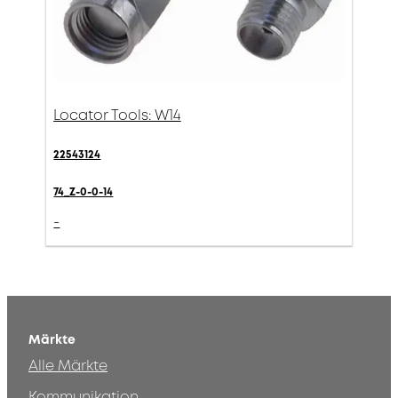
Locator Tools: W14
22543124
74_Z-0-0-14
-
Märkte
Alle Märkte
Kommunikation