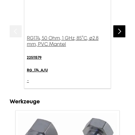
RG174, 50 Ohm, 1 GHz, 85°C, ø2.8
mm, PVC Mantel
22511579
RG_174_A/U
-
Werkzeuge