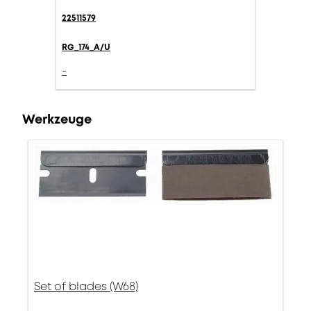
22511579
RG_174_A/U
-
Werkzeuge
Set of blades (W68)